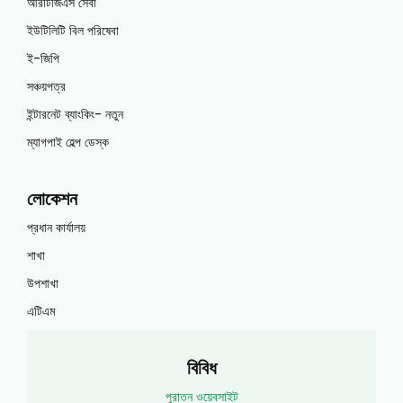
আরটিজিএস সেবা
ইউটিলিটি বিল পরিষেবা
ই-জিপি
সঞ্চয়পত্র
ইন্টারনেট ব্যাংকিং- নতুন
ম্যাগপাই হেল্প ডেস্ক
লোকেশন
প্রধান কার্যালয়
শাখা
উপশাখা
এটিএম
বিবিধ
পুরাতন ওয়েবসাইট