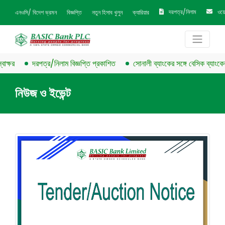
দরপত্র/নিলাম
ওয়
এনওসি/ বিদেশ ভ্রমন
বিজ্ঞপ্তি
নতুন হিসাব খুলুন
ক্যারিয়ার
্ষর
দরপত্র/নিলাম বিজ্ঞপ্তি প্রকাশিত
সোনালী ব্যাংকের সঙ্গে বেসিক ব্যাংকের চু
নিউজ ও ইভেন্ট