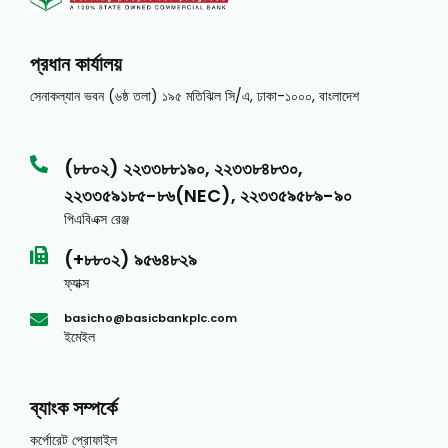
প্রধান কার্যালয়
সেনাকল্যান ভবন (৬ষ্ঠ তলা) ১৯৫ মতিঝিল সি/এ, ঢাকা-১০০০, বাংলাদেশ
(৮৮০২) ২২৩৩৮৮১৯০, ২২৩৩৮৪৮৩০,
২২৩৩৫৯১৮৫-৮৬(NEC), ২২৩৩৫৯৫৮৯-৯০
পিএবিএক্স রেঞ্জ
(+৮৮০২) ৯৫৬৪৮২৯
ফ্যাক্স
basicho@basicbankplc.com
ইমেইল
ব্যাংক সম্পর্কে
কর্পোরেট প্রোফাইল