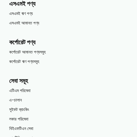
এসএমই পণ্য
এসএমই ঋণ পণ্য
এসএমই আমানত পণ্য
কর্পোরেট পণ্য
কর্পোরেট আমানত পণ্যসমুহ
কর্পোরেট ঋণ পণ্যসমুহ
সেবা সমূহ
এটিএম পরিষেবা
এ-চালান
সুইফট ব্যাংকিং
লকার পরিষেবা
বিইএফটিএন সেবা