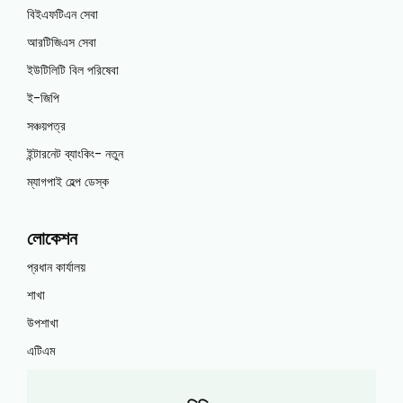
বিইএফটিএন সেবা
আরটিজিএস সেবা
ইউটিলিটি বিল পরিষেবা
ই-জিপি
সঞ্চয়পত্র
ইন্টারনেট ব্যাংকিং- নতুন
ম্যাগপাই হেল্প ডেস্ক
লোকেশন
প্রধান কার্যালয়
শাখা
উপশাখা
এটিএম