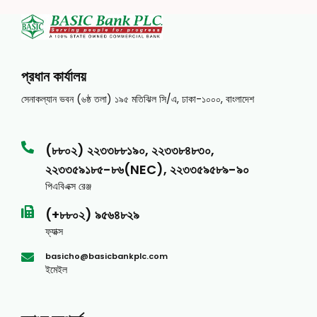
প্রধান কার্যালয়
সেনাকল্যান ভবন (৬ষ্ঠ তলা) ১৯৫ মতিঝিল সি/এ, ঢাকা-১০০০, বাংলাদেশ
(৮৮০২) ২২৩৩৮৮১৯০, ২২৩৩৮৪৮৩০,
২২৩৩৫৯১৮৫-৮৬(NEC), ২২৩৩৫৯৫৮৯-৯০
পিএবিএক্স রেঞ্জ
(+৮৮০২) ৯৫৬৪৮২৯
ফ্যাক্স
basicho@basicbankplc.com
ইমেইল