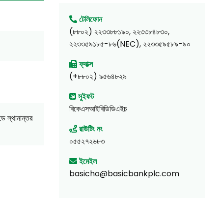
টেলিফোন
(৮৮০২) ২২৩৩৮৮১৯০, ২২৩৩৮৪৮৩০,
২২৩৩৫৯১৮৫-৮৬(NEC), ২২৩৩৫৯৫৮৯-৯০
ফ্যাক্স
(+৮৮০২) ৯৫৬৪৮২৯
সুইফট
বিকেএসআইবিডিডিএইচ
ডে স্থানান্তর
রাউটিং নং
০৫৫২৭২৬৮৩
ইমেইল
basicho@basicbankplc.com