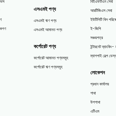
টিভস
বিইএফটিএন সেবা
এসএমই পণ্য
আরটিজিএস সেবা
ণ
ইউটিলিটি বিল পরিষে
এসএমই ঋণ পণ্য
পকগণ
ই-জিপি
এসএমই আমানত পণ্য
সঞ্চয়পত্র
কর্পোরেট পণ্য
ইন্টারনেট ব্যাংকিং- 
ম্যাগপাই হেল্প ডেস্
কর্পোরেট আমানত পণ্যসমুহ
কর্পোরেট ঋণ পণ্যসমুহ
লোকেশন
প্রধান কার্যালয়
শাখা
উপশাখা
এটিএম