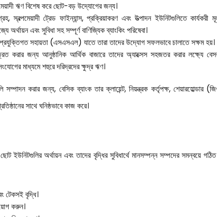
 মেয়াদী ঋণ বিশেষ করে ছোট-বড় উদ্যোগের জন্য।
হ, স্বল্পমেয়াদী ট্রেড ফাইন্যান্স, প্রক্রিয়াকরণ এবং উত্পাদন ইউনিটগুলিতে কার্যকরী ম
যে অর্থায়ন এবং সুবিধা সহ সম্পূর্ণ বাণিজ্যিক ব্যাংকিং পরিষেবা।
পকে প্রযুক্তিগত সহায়তা (এসএসএল) যাতে তারা তাদের উদ্যোগ সফলভাবে চালাতে সক্ষম হয়।
রিত করার জন্য আনুষ্ঠানিক আর্থিক বাজারে তাদের অ্যাক্সেস সহজতর করার লক্ষ্যে বেসর
োগের মাধ্যমে শহুরে দরিদ্রদের ক্ষুদ্র ঋণ।
সম্পাদন করার জন্য, বেসিক ব্যাংক তার ক্লায়েন্ট, নিয়ন্ত্রক কর্তৃপক্ষ, শেয়ারহোল্ডার (জ
্রতিষ্ঠানের সাথে ঘনিষ্ঠভাবে কাজ করে।
 ছোট ইউনিটগুলির অর্থায়ন এবং তাদের বৃদ্ধির সুবিধার্থে মানসম্পন্ন সম্পদের সমন্বয়ে গঠিত
ং টেকসই বৃদ্ধি।
য়োগ করুন।