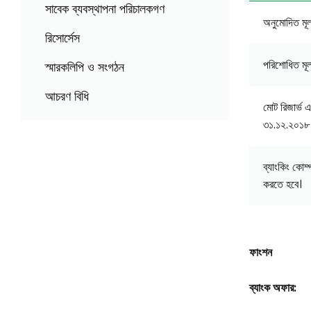
সাবেক ব্যবস্থাপনা পরিচালকগণ
অনুমোদিত মূ
রিসোর্সেস
পরিশোধিত মূ
স্মারকলিপি ও সংগঠন
আচরণ বিধি
মোট রিজার্ভ এ
৩১.১২.২০১৮ প
ব্যাংকিং কোম
করতে হবে।
ফাংশন
ব্যাংক অফার: