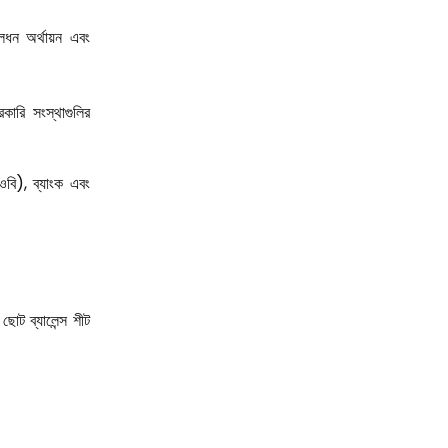
ূলধন অর্থায়ন এবং
কারি সংস্থাগুলির
িওবি), ব্যাংক এবং
 ছোট ব্যালেন্স শীট