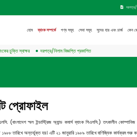
দরপত্র/
হোম
ব্যাংক সম্পর্কে
পণ্য সমূহ
সেবা সমূহ
সুদের হার এবং চার্জ
কেন ব
ুক্তি স্বাক্ষর
দরপত্র/নিলাম বিজ্ঞপ্তি প্রকাশিত
েট প্রোফাইল
লসি. (বাংলাদেশ স্মল ইন্ডাস্ট্রিজ অ্যান্ড কমার্স ব্যাংক পিএলসি.) তৎকালীন কোম্পানিজ
৯৮৮ তারিখে অন্তর্ভুক্ত হয়। এটি ২১ জানুয়ারি ১৯৮৯ তারিখে বাণিজ্যিক কার্যক্রম শুরু ক