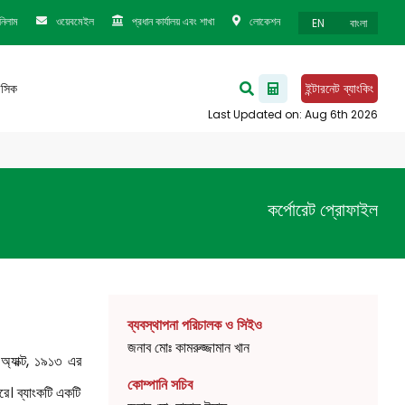
নিলাম
ওয়েবমেইল
প্রধান কার্যালয় এবং শাখা
লোকেশন
EN
বাংলা
েসিক
ইন্টারনেট ব্যাংকিং
কর্পোরেট প্রোফাইল
ব্যবস্থাপনা পরিচালক ও সিইও
জনাব মোঃ কামরুজ্জামান খান
 অ্যাক্ট, ১৯১৩ এর
কোম্পানি সচিব
রে। ব্যাংকটি একটি