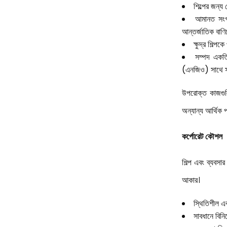
শিল্পের জন্য
আমানত সংগ্র
আন্তর্জাতিক বাণিজ্
ক্ষুদ্র শিল্
সম্পদ একত্
(এনজিও) সাথে সংয
উপরোক্ত কাজগুলি 
অন্যান্য আর্থিক প
কর্পোরেট কৌশল
শিল্প এবং ব্যবসার
আকার।
স্থিতিশীল এব
সাবধানে বিনি