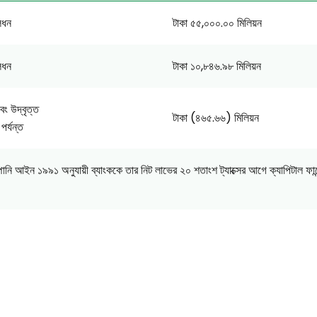
লধন
টাকা ৫৫,০০০.০০ মিলিয়ন
লধন
টাকা ১০,৮৪৬.৯৮ মিলিয়ন
বং উদ্বৃত্ত
টাকা (৪৬৫.৬৬) মিলিয়ন
র্যন্ত
্পানি আইন ১৯৯১ অনুযায়ী ব্যাংককে তার নিট লাভের ২০ শতাংশ ট্যাক্সের আগে ক্যাপিটাল ফান্