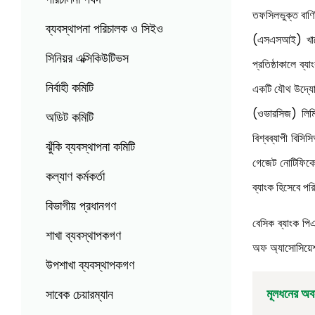
তফসিলভুক্ত বাণিজ্
ব্যবস্থাপনা পরিচালক ও সিইও
(এসএসআই) খাতে অ
সিনিয়র এক্সিকিউটিভস
প্রতিষ্ঠাকালে ব
নির্বাহী কমিটি
একটি যৌথ উদ্যোগ 
(ওভারসিজ) লিমি
অডিট কমিটি
বিশ্বব্যাপী বিসি
ঝুঁকি ব্যবস্থাপনা কমিটি
গেজেট নোটিফিকেশন
কল্যাণ কর্মকর্তা
ব্যাংক হিসেবে প
বিভাগীয় প্রধানগণ
বেসিক ব্যাংক পি
শাখা ব্যবস্থাপকগণ
অফ অ্যাসোসিয়েশন
উপশাখা ব্যবস্থাপকগণ
মূলধনের অব
সাবেক চেয়ারম্যান