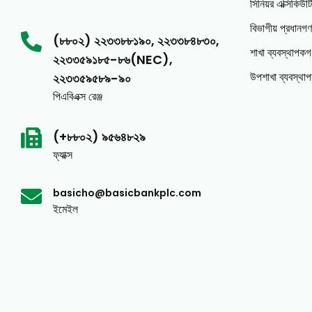
সিনিয়র এক্সিকিউ
বিভাগীয় প্রধানগণ
(৮৮০২) ২২৩৩৮৮১৯০, ২২৩৩৮৪৮৩০,
শাখা ব্যবস্থাপকগ
২২৩৩৫৯১৮৫-৮৬(NEC),
উপশাখা ব্যবস্থা
২২৩৩৫৯৫৮৯-৯০
পিএবিএক্স রেঞ্জ
(+৮৮০২) ৯৫৬৪৮২৯
ফ্যাক্স
basicho@basicbankplc.com
ইমেইল