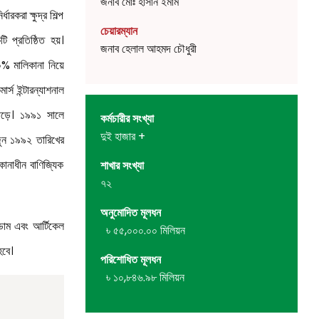
জনাব মোঃ হাসান ইমাম
রকরা ক্ষুদ্র শিল্প
চেয়ারম্যান
 প্রতিষ্ঠিত হয়।
জনাব হেলাল আহমদ চৌধুরী
% মালিকানা নিয়ে
্স ইন্টারন্যাশনাল
পড়ে। ১৯৯১ সালে
কর্মচারীর সংখ্যা
দুই হাজার +
 জুন ১৯৯২ তারিখের
কানাধীন বাণিজ্যিক
শাখার সংখ্যা
৭২
অনুমোদিত মূলধন
্ডাম এবং আর্টিকেল
৳ ৫৫,০০০.০০ মিলিয়ন
হবে।
পরিশোধিত মূলধন
৳ ১০,৮৪৬.৯৮ মিলিয়ন