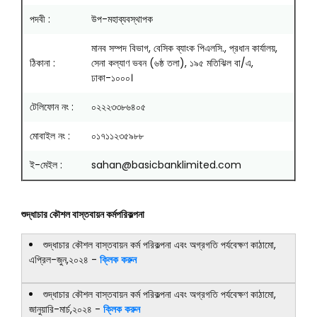
পদবী :
উপ-মহাব্যবস্থাপক
মানব সম্পদ বিভাগ, বেসিক ব্যাংক পিএলসি., প্রধান কার্যালয়,
ঠিকানা :
সেনা কল্যাণ ভবন (৬ষ্ঠ তলা), ১৯৫ মতিঝিল বা/এ,
ঢাকা-১০০০।
টেলিফোন নং :
০২২২৩৩৮৬৪০৫
মোবাইল নং :
০১৭১১২৩৫৯৮৮
ই-মেইল :
sahan@basicbanklimited.com
শুদ্ধাচার কৌশল বাস্তবায়ন কর্মপরিকল্পনা
শুদ্ধাচার কৌশল বাস্তবায়ন কর্ম পরিকল্পনা এবং অগ্রগতি পর্যবেক্ষণ কাঠামো,
এপ্রিল-জুন,২০২৪ -
ক্লিক করুন
শুদ্ধাচার কৌশল বাস্তবায়ন কর্ম পরিকল্পনা এবং অগ্রগতি পর্যবেক্ষণ কাঠামো,
জানুয়ারি-মার্চ,২০২৪ -
ক্লিক করুন