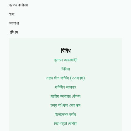
প্রধান কার্যালয়
শাখা
উপশাখা
এটিএম
বিবিধ
পুরাতন ওয়েবসাইট
মিডিয়া
ওয়ান স্টপ সার্ভিস (ওএসএস)
দাবিহীন আমানত
জাতীয় শুদ্ধাচার কৌশল
তথ্য অধিকার সেবা বক্স
ইনোভেশন কর্নার
নিরাপত্তা বৈশিষ্ট্য