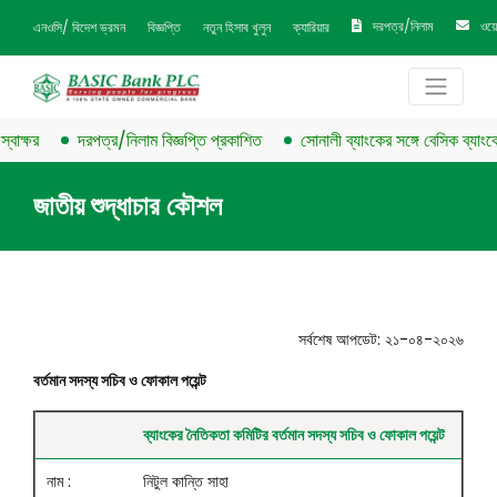
দরপত্র/নিলাম
ওয়
এনওসি/ বিদেশ ভ্রমন
বিজ্ঞপ্তি
নতুন হিসাব খুলুন
ক্যারিয়ার
াক্ষর
দরপত্র/নিলাম বিজ্ঞপ্তি প্রকাশিত
সোনালী ব্যাংকের সঙ্গে বেসিক ব্যাংকের চ
জাতীয় শুদ্ধাচার কৌশল
সর্বশেষ আপডেট: ২১-০৪-২০২৬
বর্তমান সদস্য সচিব ও ফোকাল পয়েন্ট
ব্যাংকের নৈতিকতা কমিটির বর্তমান সদস্য সচিব ও ফোকাল পয়েন্ট
নাম :
নিটুল কান্তি সাহা