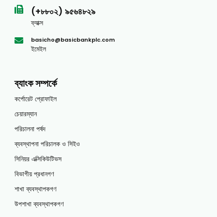
(+৮৮০২) ৯৫৬৪৮২৯
ফ্যাক্স
basicho@basicbankplc.com
ইমেইল
ব্যাংক সম্পর্কে
কর্পোরেট প্রোফাইল
চেয়ারম্যান
পরিচালনা পর্ষদ
ব্যবস্থাপনা পরিচালক ও সিইও
সিনিয়র এক্সিকিউটিভস
বিভাগীয় প্রধানগণ
শাখা ব্যবস্থাপকগণ
উপশাখা ব্যবস্থাপকগণ