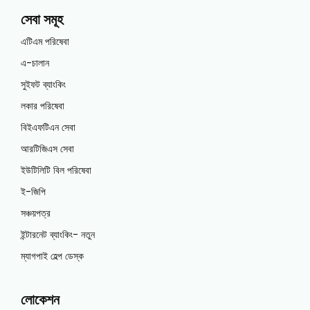
সেবা সমূহ
এটিএম পরিষেবা
এ-চালান
সুইফট ব্যাংকিং
লকার পরিষেবা
বিইএফটিএন সেবা
আরটিজিএস সেবা
ইউটিলিটি বিল পরিষেবা
ই-জিপি
সঞ্চয়পত্র
ইন্টারনেট ব্যাংকিং- নতুন
ম্যাগপাই হেল্প ডেস্ক
লোকেশন