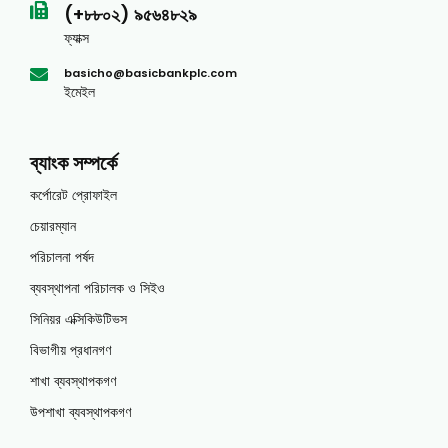
(+৮৮০২) ৯৫৬৪৮২৯
ফ্যাক্স
basicho@basicbankplc.com
ইমেইল
ব্যাংক সম্পর্কে
কর্পোরেট প্রোফাইল
চেয়ারম্যান
পরিচালনা পর্ষদ
ব্যবস্থাপনা পরিচালক ও সিইও
সিনিয়র এক্সিকিউটিভস
বিভাগীয় প্রধানগণ
শাখা ব্যবস্থাপকগণ
উপশাখা ব্যবস্থাপকগণ