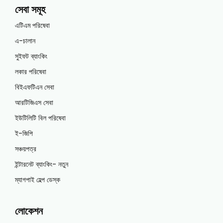
সেবা সমূহ
এটিএম পরিষেবা
এ-চালান
সুইফট ব্যাংকিং
লকার পরিষেবা
বিইএফটিএন সেবা
আরটিজিএস সেবা
ইউটিলিটি বিল পরিষেবা
ই-জিপি
সঞ্চয়পত্র
ইন্টারনেট ব্যাংকিং- নতুন
ম্যাগপাই হেল্প ডেস্ক
লোকেশন