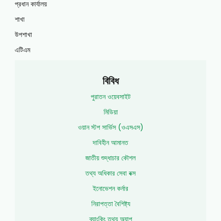
প্রধান কার্যালয়
শাখা
উপশাখা
এটিএম
বিবিধ
পুরাতন ওয়েবসাইট
মিডিয়া
ওয়ান স্টপ সার্ভিস (ওএসএস)
দাবিহীন আমানত
জাতীয় শুদ্ধাচার কৌশল
তথ্য অধিকার সেবা বক্স
ইনোভেশন কর্নার
নিরাপত্তা বৈশিষ্ট্য
ব্যাংকিং তথ্য অ্যাপ