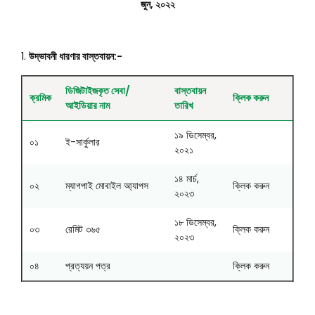
জুন, ২০২২
উদ্ভাবনী ধারণার বাস্তবায়ন:-
ডিজিটাইজকৃত সেবা/
বাস্তবায়ন
ক্রমিক
ক্লিক করুন
আইডিয়ার নাম
তারিখ
১৯ ডিসেম্বর,
০১
ই-সার্কুলার
২০২১
১৪ মার্চ,
০২
ম্যাগপাই মোবাইল আ্যাপস
ক্লিক করুন
২০২৩
১৮ ডিসেম্বর,
০৩
রেমিট ৩৬৫
ক্লিক করুন
২০২৩
০৪
প্রত্যয়ন পত্র
ক্লিক করুন