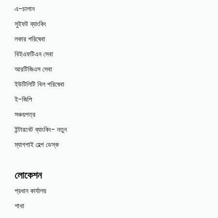
এ-চালান
সুইফট ব্যাংকিং
লকার পরিষেবা
বিইএফটিএন সেবা
আরটিজিএস সেবা
ইউটিলিটি বিল পরিষেবা
ই-জিপি
সঞ্চয়পত্র
ইন্টারনেট ব্যাংকিং- নতুন
ম্যাগপাই হেল্প ডেস্ক
লোকেশন
প্রধান কার্যালয়
শাখা