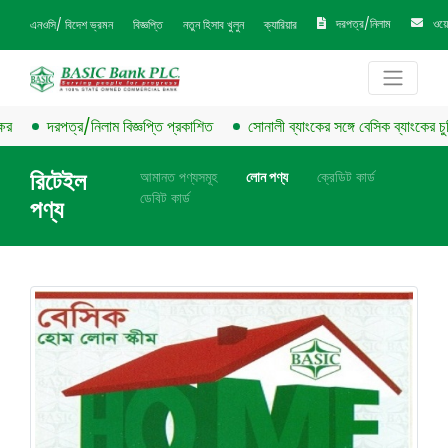
দরপত্র/নিলাম
ওয়
এনওসি/ বিদেশ ভ্রমন
বিজ্ঞপ্তি
নতুন হিসাব খুলুন
ক্যারিয়ার
দরপত্র/নিলাম বিজ্ঞপ্তি প্রকাশিত
সোনালী ব্যাংকের সঙ্গে বেসিক ব্যাংকের চুক্তি স্ব
রিটেইল
আমানত পণ্যসমূহ
লোন পণ্য
ক্রেডিট কার্ড
ডেবিট কার্ড
পণ্য