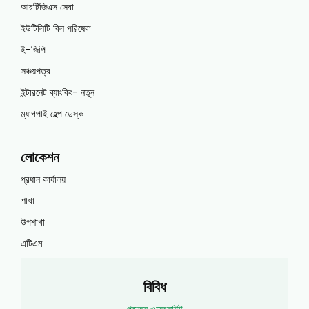
আরটিজিএস সেবা
ইউটিলিটি বিল পরিষেবা
ই-জিপি
সঞ্চয়পত্র
ইন্টারনেট ব্যাংকিং- নতুন
ম্যাগপাই হেল্প ডেস্ক
লোকেশন
প্রধান কার্যালয়
শাখা
উপশাখা
এটিএম
বিবিধ
পুরাতন ওয়েবসাইট