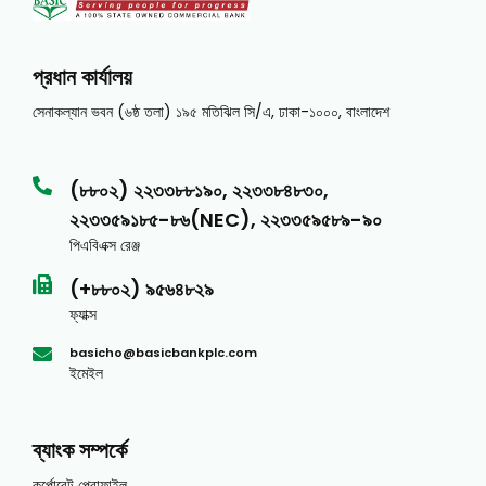
প্রধান কার্যালয়
সেনাকল্যান ভবন (৬ষ্ঠ তলা) ১৯৫ মতিঝিল সি/এ, ঢাকা-১০০০, বাংলাদেশ
(৮৮০২) ২২৩৩৮৮১৯০, ২২৩৩৮৪৮৩০,
২২৩৩৫৯১৮৫-৮৬(NEC), ২২৩৩৫৯৫৮৯-৯০
পিএবিএক্স রেঞ্জ
(+৮৮০২) ৯৫৬৪৮২৯
ফ্যাক্স
basicho@basicbankplc.com
ইমেইল
ব্যাংক সম্পর্কে
কর্পোরেট প্রোফাইল