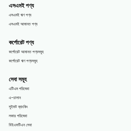
এসএমই পণ্য
এসএমই ঋণ পণ্য
এসএমই আমানত পণ্য
কর্পোরেট পণ্য
কর্পোরেট আমানত পণ্যসমুহ
কর্পোরেট ঋণ পণ্যসমুহ
সেবা সমূহ
এটিএম পরিষেবা
এ-চালান
সুইফট ব্যাংকিং
লকার পরিষেবা
বিইএফটিএন সেবা