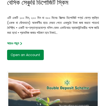
বেসিক সেঞ্চুরি ডিপোজিট স্কিম
এটি একটি ১০০ দিন, ২০০ দিন বা ৩০০ দিনের ফিক্সড ডিপোজিট পণ্য। যোগ্য ব্যক্তি
(একক বা যৌথভাবে) আকর্ষণীয় হারে ফেরত পেতে একমুঠো টাকা জমা করতে পারেন।
বৈশিষ্ট্য: • একটি অ-হস্তান্তরযোগ্য দলিল যেমন এফডিআর অ্যাকাউন্টধারীর পক্ষে জারি
করা হবে। • প্রাথমিক জমার পরিমাণ হবে টাকা।...
আরও পড়ুন
Open an Account