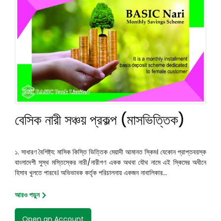
বেসিক নারী সঞ্চয় প্রকল্প (মাসভিত্তিক)
১. সাধারণ বৈশিষ্ট্য: মাসিক কিস্তি ভিত্তিক মেয়াদী আমানত স্কিম। যেকোন প্রাপ্তবয়স্ক
বাংলাদেশী সুস্থ মস্তিস্কের নারী/নারীগণ একক অথবা যৌথ নামে এই স্কিমের অধীনে
হিসাব খুলতে পারবে। অভিভাবক কর্তৃক পরিচালনায় একজন নাবালিকার...
আরও পড়ুন
Open an Account