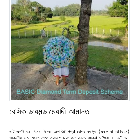
বেসিক ডায়মন্ড মেয়াদী আমানত
এটি একটি ৬০ দিনের ফিক্সড ডিপোজিট পণ্য। যোগ্য ব্যক্তি (একক বা যৌথভাবে)
আকর্ষণীয় হারে ফেরত পেতে একমুঠো টাকা জমা করতে পারেন। বৈশিষ্ট্য: • একটি অ-