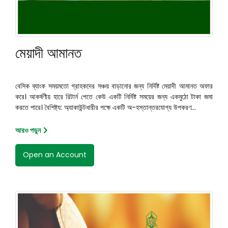
মেয়াদী আমানত
বেসিক ব্যাংক সময়মতো গ্রাহকদের সঞ্চয় বাড়ানোর জন্য নির্দিষ্ট মেয়াদী আমানত অফার
করে। আকর্ষণীয় হারে রিটার্ন পেতে কেউ একটি নির্দিষ্ট সময়ের জন্য একমুঠো টাকা জমা
করতে পারে। বৈশিষ্ট্য: অ্যাকাউন্টধারীর পক্ষে একটি অ-হস্তান্তরযোগ্য উপকরণ...
আরও পড়ুন
Open an Account