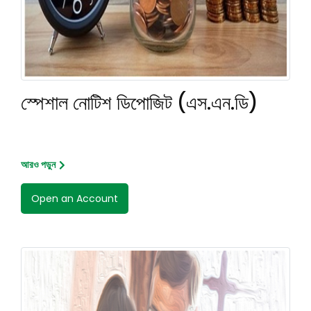
স্পেশাল নোটিশ ডিপোজিট (এস.এন.ডি)
আরও পড়ুন
Open an Account