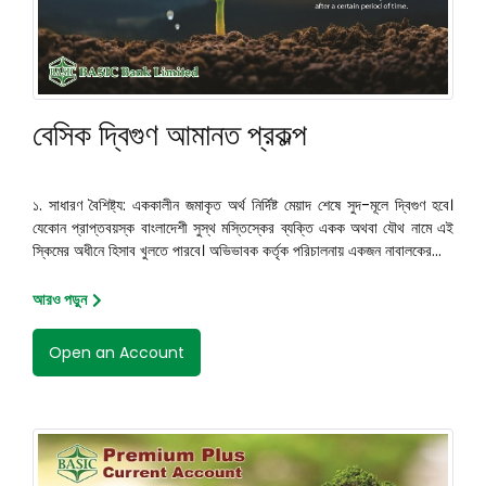
বেসিক দ্বিগুণ আমানত প্রকল্প
১. সাধারণ বৈশিষ্ট্য: এককালীন জমাকৃত অর্থ নির্দিষ্ট মেয়াদ শেষে সুদ-মূলে দ্বিগুণ হবে।
যেকোন প্রাপ্তবয়স্ক বাংলাদেশী সুস্থ মস্তিস্কের ব্যক্তি একক অথবা যৌথ নামে এই
স্কিমের অধীনে হিসাব খুলতে পারবে। অভিভাবক কর্তৃক পরিচালনায় একজন নাবালকের...
আরও পড়ুন
Open an Account