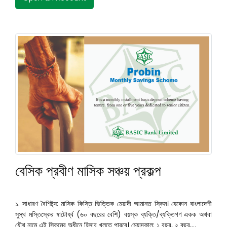
বেসিক প্রবীণ মাসিক সঞ্চয় প্রকল্প
১. সাধারণ বৈশিষ্ট্য: মাসিক কিস্তি ভিত্তিক মেয়াদী আমানত স্কিম। যেকোন বাংলাদেশী
সুস্থ মস্তিস্কের ষাটোর্ধ্ব (৬০ বছরের বেশি) বয়স্ক ব্যক্তি/ব্যক্তিগণ একক অথবা
যৌথ নামে এই স্কিমের অধীনে হিসাব খুলতে পারবে। মেয়াদকাল: ১ বছর, ২ বছর,...