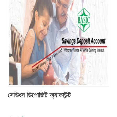
সেভিংস ডিপোজিট অ্যাকাউন্ট