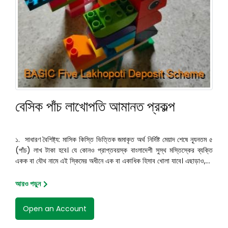
বেসিক পাঁচ লাখোপতি আমানত প্রকল্প
১. সাধারণ বৈশিষ্ট্য: মাসিক কিস্তি ভিত্তিক জমাকৃত অর্থ নির্দিষ্ট মেয়াদ শেষে ন্যূনতম ৫
(পাঁচ) লাখ টাকা হবে। যে কোনও প্রাপ্তবয়স্ক বাংলাদেশী সুস্থ মস্তিস্কের ব্যক্তি
একক বা যৌথ নামে এই স্কিমের অধীনে এক বা একাধিক হিসাব খোলা যাবে। এছাড়াও,...
আরও পড়ুন
Open an Account