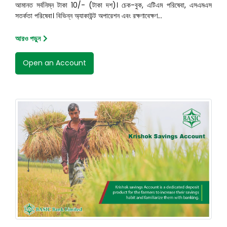
আমানত সর্বনিম্ন টাকা 10/- (টাকা দশ)। চেক-বুক, এটিএম পরিষেবা, এসএমএস
সতর্কতা পরিষেবা। বিভিন্ন অ্যাকাউন্ট অপারেশন এবং রক্ষণাবেক্ষণ...
আরও পড়ুন
Open an Account