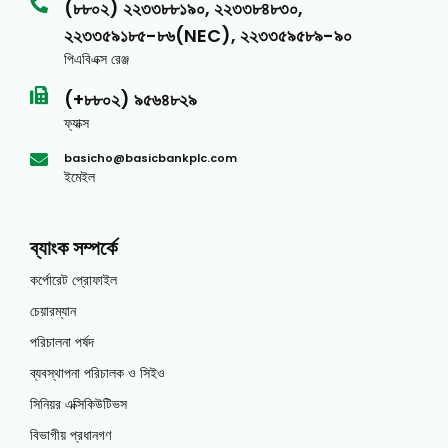
(৮৮০২) ২২৩৩৮৮১৯০, ২২৩৩৮৪৮৩০,
২২৩৩৫৯১৮৫-৮৬(NEC), ২২৩৩৫৯৫৮৯-৯০
পিএবিএক্স রেঞ্জ
(+৮৮০২) ৯৫৬৪৮২৯
ফ্যাক্স
basicho@basicbankplc.com
ইমেইল
ব্যাংক সম্পর্কে
কর্পোরেট প্রোফাইল
চেয়ারম্যান
পরিচালনা পর্ষদ
ব্যবস্থাপনা পরিচালক ও সিইও
সিনিয়র এক্সিকিউটিভস
বিভাগীয় প্রধানগণ