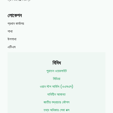
লোকেশন
প্রধান কার্যালয়
শাখা
উপশাখা
এটিএম
বিবিধ
পুরাতন ওয়েবসাইট
মিডিয়া
ওয়ান স্টপ সার্ভিস (ওএসএস)
দাবিহীন আমানত
জাতীয় শুদ্ধাচার কৌশল
তথ্য অধিকার সেবা বক্স