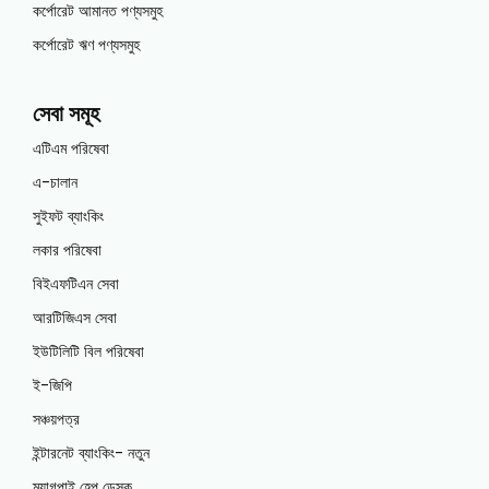
কর্পোরেট আমানত পণ্যসমুহ
কর্পোরেট ঋণ পণ্যসমুহ
সেবা সমূহ
এটিএম পরিষেবা
এ-চালান
সুইফট ব্যাংকিং
লকার পরিষেবা
বিইএফটিএন সেবা
আরটিজিএস সেবা
ইউটিলিটি বিল পরিষেবা
ই-জিপি
সঞ্চয়পত্র
ইন্টারনেট ব্যাংকিং- নতুন
ম্যাগপাই হেল্প ডেস্ক