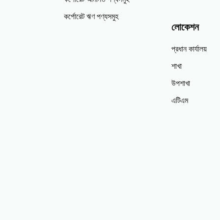
কর্পোরেট ঋণ পণ্যসমুহ
লোকেশন
প্রধান কার্যালয়
শাখা
উপশাখা
এটিএম