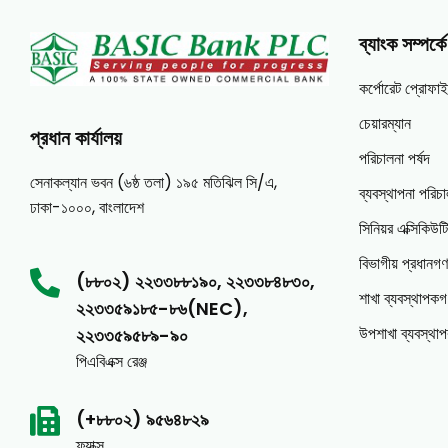
ব্যাংক সম্পর্কে
কর্পোরেট প্রোফা
চেয়ারম্যান
প্রধান কার্যালয়
পরিচালনা পর্ষদ
সেনাকল্যান ভবন (৬ষ্ঠ তলা) ১৯৫ মতিঝিল সি/এ,
ব্যবস্থাপনা পরি
ঢাকা-১০০০, বাংলাদেশ
সিনিয়র এক্সিকিউ
বিভাগীয় প্রধানগণ
(৮৮০২) ২২৩৩৮৮১৯০, ২২৩৩৮৪৮৩০,
শাখা ব্যবস্থাপকগ
২২৩৩৫৯১৮৫-৮৬(NEC),
উপশাখা ব্যবস্থা
২২৩৩৫৯৫৮৯-৯০
পিএবিএক্স রেঞ্জ
(+৮৮০২) ৯৫৬৪৮২৯
ফ্যাক্স