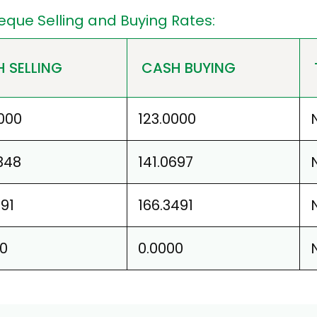
eque Selling and Buying Rates:
 SELLING
CASH BUYING
000
123.0000
348
141.0697
991
166.3491
00
0.0000