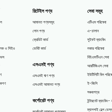
রিটেইল পণ্য
সেবা সমূহ
ইল
আমানত পণ্যসমূহ
এটিএম পরিষেবা
লোন পণ্য
এ-চালান
ক্রেডিট কার্ড
সুইফট ব্যাংকিং
চালক ও সিইও
ডেবিট কার্ড
লকার পরিষেবা
টিভস
বিইএফটিএন সেবা
এসএমই পণ্য
আরটিজিএস সেবা
ণ
ইউটিলিটি বিল পরিষে
এসএমই ঋণ পণ্য
পকগণ
ই-জিপি
এসএমই আমানত পণ্য
সঞ্চয়পত্র
কর্পোরেট পণ্য
ইন্টারনেট ব্যাংকিং- 
ম্যাগপাই হেল্প ডেস্
কর্পোরেট আমানত পণ্যসমুহ