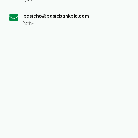
basicho@basicbankplc.com
ইমেইল