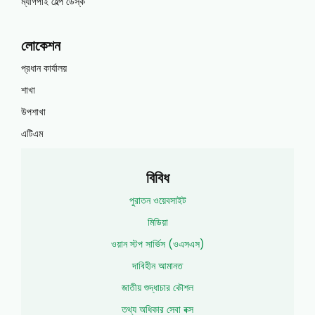
ম্যাগপাই হেল্প ডেস্ক
লোকেশন
প্রধান কার্যালয়
শাখা
উপশাখা
এটিএম
বিবিধ
পুরাতন ওয়েবসাইট
মিডিয়া
ওয়ান স্টপ সার্ভিস (ওএসএস)
দাবিহীন আমানত
জাতীয় শুদ্ধাচার কৌশল
তথ্য অধিকার সেবা বক্স