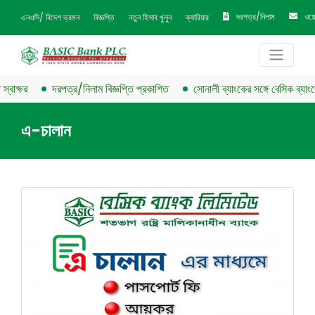
দরপত্র/নিলাম
ওয়
এনওসি/ বিদেশ ভ্রমন
বিজ্ঞপ্তি
নতুন হিসাব খুলুন
ক্যারিয়ার
বাক্ষর
দরপত্র/নিলাম বিজ্ঞপ্তি প্রকাশিত
সোনালী ব্যাংকের সঙ্গে বেসিক ব্যাংকের 
এ-চালান