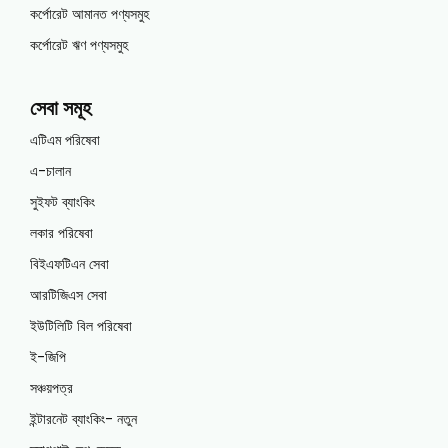
কর্পোরেট আমানত পণ্যসমুহ
কর্পোরেট ঋণ পণ্যসমুহ
সেবা সমূহ
এটিএম পরিষেবা
এ-চালান
সুইফট ব্যাংকিং
লকার পরিষেবা
বিইএফটিএন সেবা
আরটিজিএস সেবা
ইউটিলিটি বিল পরিষেবা
ই-জিপি
সঞ্চয়পত্র
ইন্টারনেট ব্যাংকিং- নতুন