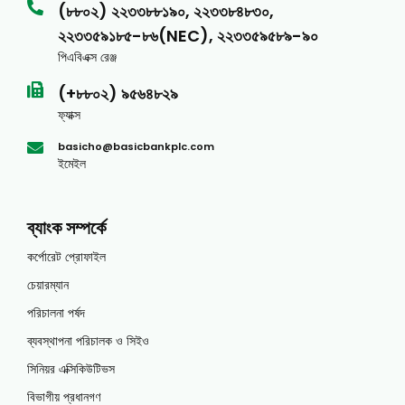
(৮৮০২) ২২৩৩৮৮১৯০, ২২৩৩৮৪৮৩০,
২২৩৩৫৯১৮৫-৮৬(NEC), ২২৩৩৫৯৫৮৯-৯০
পিএবিএক্স রেঞ্জ
(+৮৮০২) ৯৫৬৪৮২৯
ফ্যাক্স
basicho@basicbankplc.com
ইমেইল
ব্যাংক সম্পর্কে
কর্পোরেট প্রোফাইল
চেয়ারম্যান
পরিচালনা পর্ষদ
ব্যবস্থাপনা পরিচালক ও সিইও
সিনিয়র এক্সিকিউটিভস
বিভাগীয় প্রধানগণ