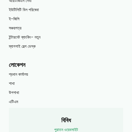
আরটিজিএস সেবা
ইউটিলিটি বিল পরিষেবা
ই-জিপি
সঞ্চয়পত্র
ইন্টারনেট ব্যাংকিং- নতুন
ম্যাগপাই হেল্প ডেস্ক
লোকেশন
প্রধান কার্যালয়
শাখা
উপশাখা
এটিএম
বিবিধ
পুরাতন ওয়েবসাইট