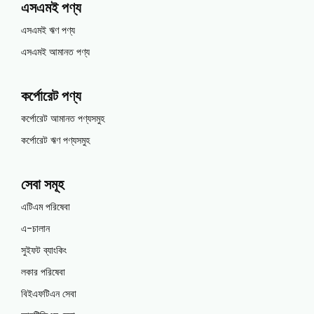
এসএমই পণ্য
এসএমই ঋণ পণ্য
এসএমই আমানত পণ্য
কর্পোরেট পণ্য
কর্পোরেট আমানত পণ্যসমুহ
কর্পোরেট ঋণ পণ্যসমুহ
সেবা সমূহ
এটিএম পরিষেবা
এ-চালান
সুইফট ব্যাংকিং
লকার পরিষেবা
বিইএফটিএন সেবা