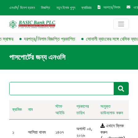
দরপত্র/নিলাম
ওয়
এনওসি/ বিদেশ ভ্রমন
বিজ্ঞপ্তি
নতুন হিসাব খুলুন
ক্যারিয়ার
্বাক্ষর
দরপত্র/নিলাম বিজ্ঞপ্তি প্রকাশিত
সোনালী ব্যাংকের সঙ্গে বেসিক ব্যাংকের
পাসপোর্টের জন্য এনওসি
স্টাফ
প্রকাশের
সংযুক্ত
ক্রমিক
নাম
আইডি
তারিখ
ডাউনলোড করুন
এখানে ক্লিক
অগাস্ট ০৪,
১
আসিয়া খানম
১৪৩৭
করুন
২০২৬