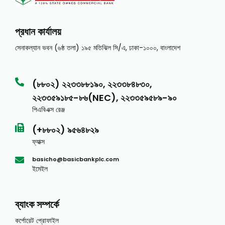
প্রধান কার্যালয়
সেনাকল্যান ভবন (৬ষ্ঠ তলা) ১৯৫ মতিঝিল সি/এ, ঢাকা-১০০০, বাংলাদেশ
(৮৮০২) ২২৩৩৮৮১৯০, ২২৩৩৮৪৮৩০,
২২৩৩৫৯১৮৫-৮৬(NEC), ২২৩৩৫৯৫৮৯-৯০
পিএবিএক্স রেঞ্জ
(+৮৮০২) ৯৫৬৪৮২৯
ফ্যাক্স
basicho@basicbankplc.com
ইমেইল
ব্যাংক সম্পর্কে
কর্পোরেট প্রোফাইল