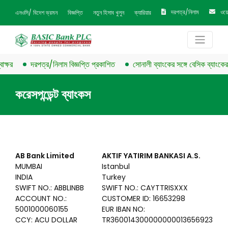
দরপত্র/নিলাম
ওয়
এনওসি/ বিদেশ ভ্রমন
বিজ্ঞপ্তি
নতুন হিসাব খুলুন
ক্যারিয়ার
ষর
দরপত্র/নিলাম বিজ্ঞপ্তি প্রকাশিত
সোনালী ব্যাংকের সঙ্গে বেসিক ব্যাংকের চুক
করেসপন্ডেন্ট ব্যাংকস
AB Bank Limited
AKTIF YATIRIM BANKASI A.S.
MUMBAI
Istanbul
INDIA
Turkey
SWIFT NO.: ABBLINBB
SWIFT NO.: CAYTTRISXXX
ACCOUNT NO.:
CUSTOMER ID: 16653298
5001000060155
EUR IBAN NO:
CCY: ACU DOLLAR
TR360014300000000013656923