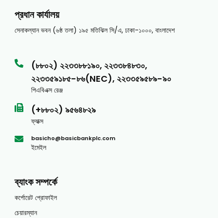
প্রধান কার্যালয়
সেনাকল্যান ভবন (৬ষ্ঠ তলা) ১৯৫ মতিঝিল সি/এ, ঢাকা-১০০০, বাংলাদেশ
(৮৮০২) ২২৩৩৮৮১৯০, ২২৩৩৮৪৮৩০,
২২৩৩৫৯১৮৫-৮৬(NEC), ২২৩৩৫৯৫৮৯-৯০
পিএবিএক্স রেঞ্জ
(+৮৮০২) ৯৫৬৪৮২৯
ফ্যাক্স
basicho@basicbankplc.com
ইমেইল
ব্যাংক সম্পর্কে
কর্পোরেট প্রোফাইল
চেয়ারম্যান