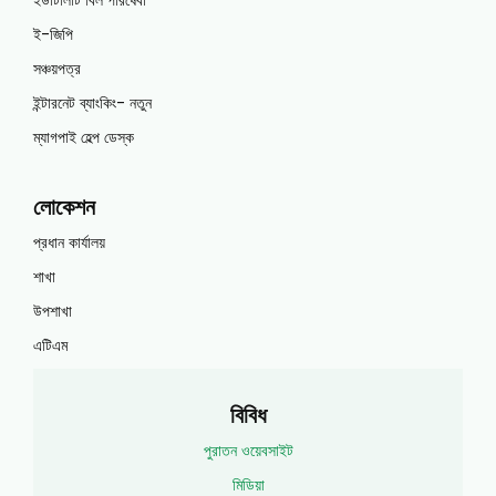
ইউটিলিটি বিল পরিষেবা
ই-জিপি
সঞ্চয়পত্র
ইন্টারনেট ব্যাংকিং- নতুন
ম্যাগপাই হেল্প ডেস্ক
লোকেশন
প্রধান কার্যালয়
শাখা
উপশাখা
এটিএম
বিবিধ
পুরাতন ওয়েবসাইট
মিডিয়া